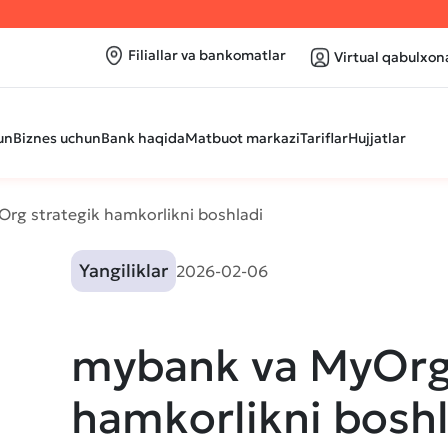
Filiallar va bankomatlar
Virtual qabulxon
un
Biznes uchun
Bank haqida
Matbuot markazi
Tariflar
Hujjatlar
rg strategik hamkorlikni boshladi
Yangiliklar
2026-02-06
mybank va MyOrg 
hamkorlikni boshl