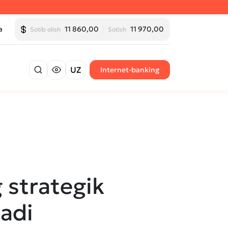
a
11 860,00
11 970,00
Sotib olish
Sotish
UZ
Internet-banking
strategik
adi