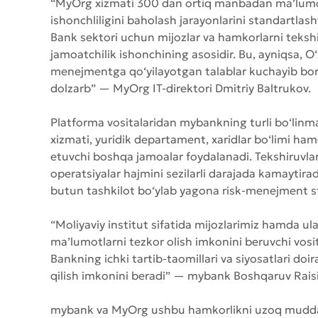
“MyOrg xizmati 300 dan ortiq manbadan ma’lumot
ishonchliligini baholash jarayonlarini standartlash
Bank sektori uchun mijozlar va hamkorlarni teksh
jamoatchilik ishonchining asosidir. Bu, ayniqsa, 
menejmentga qo‘yilayotgan talablar kuchayib bo
dolzarb”
— MyOrg IT-direktori Dmitriy Baltrukov.
Platforma vositalaridan mybankning turli bo‘linm
xizmati, yuridik departament, xaridlar bo‘limi ham
etuvchi boshqa jamoalar foydalanadi. Tekshiruvlar
operatsiyalar hajmini sezilarli darajada kamaytiradi
butun tashkilot bo‘ylab yagona risk-menejment st
“Moliyaviy institut sifatida mijozlarimiz hamda ul
ma’lumotlarni tezkor olish imkonini beruvchi vos
Bankning ichki tartib-taomillari va siyosatlari do
qilish imkonini beradi”
— mybank Boshqaruv Raisi 
mybank va MyOrg ushbu hamkorlikni uzoq muddat