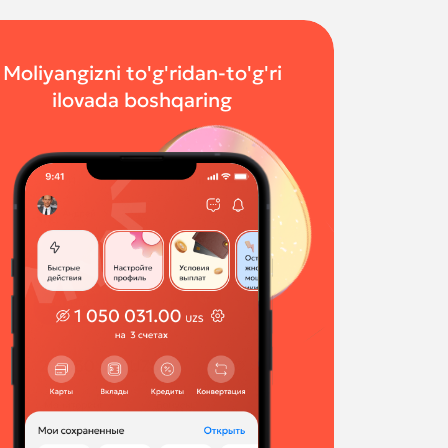
Moliyangizni to'g'ridan-to'g'ri
ilovada boshqaring