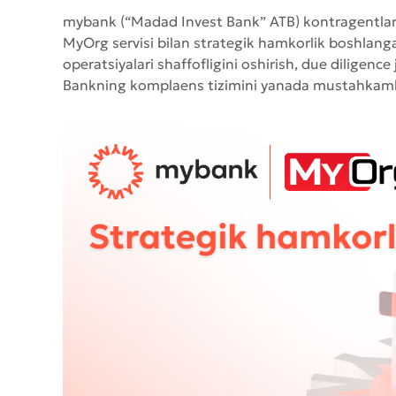
mybank (“Madad Invest Bank” ATB) kontragentlarni 
MyOrg servisi bilan strategik hamkorlik boshlanga
operatsiyalari shaffofligini oshirish, due diligenc
Bankning komplaens tizimini yanada mustahkaml