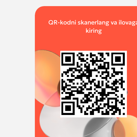
QR-kodni skanerlang va ilovag
kiring