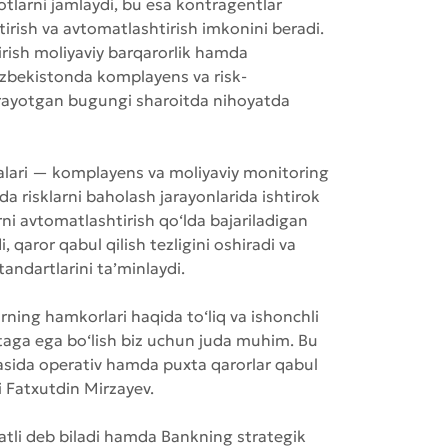
larni jamlaydi, bu esa kontragentlar
tirish va avtomatlashtirish imkonini beradi.
irish moliyaviy barqarorlik hamda
O‘zbekistonda komplayens va risk-
rayotgan bugungi sharoitda nihoyatda
alari — komplayens va moliyaviy monitoring
da risklarni baholash jarayonlarida ishtirok
ni avtomatlashtirish qo‘lda bajariladigan
, qaror qabul qilish tezligini oshiradi va
andartlarini ta’minlaydi.
arning hamkorlari haqida to‘liq va ishonchli
itaga ega bo‘lish biz uchun juda muhim. Bu
irasida operativ hamda puxta qarorlar qabul
Fatxutdin Mirzayev.
li deb biladi hamda Bankning strategik