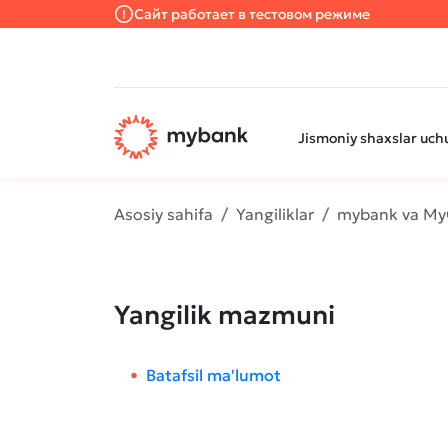
Сайт работает в тестовом режиме
Jismoniy shaxslar uch
Asosiy sahifa
Yangiliklar
mybank va MyO
Yangilik mazmuni
Batafsil ma'lumot