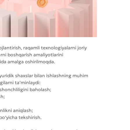
antirish, raqamli texnologiyalarni joriy
larni boshqarish amaliyotlarini
asida amalga oshirilmoqda.
uridik shaxslar bilan ishlashning muhim
gilarni ta’minlaydi:
honchliligini baholash;
sh;
nlikni aniqlash;
bo‘yicha tekshirish.