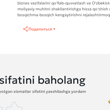
biznes vazifalarini qo‘llab-quvvatlash va O‘zbek
moliyaviy muhitni shakllantirishga hissa qo‘shish
bosqichma-bosqich kengaytirishni rejalashtirmoq
Поделиться
sifatini baholang
ayotgan xizmatlar sifatini yaxshilashga yordam