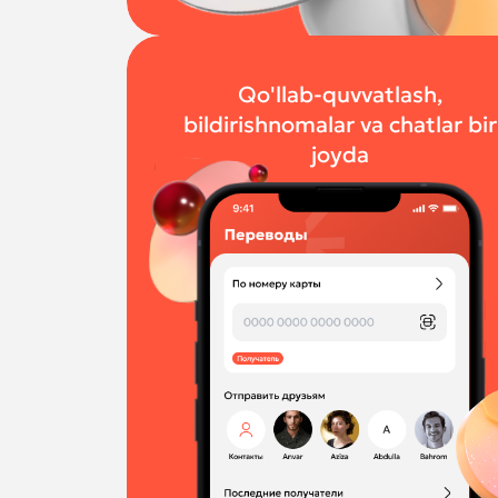
Qo'llab-quvvatlash,
bildirishnomalar va chatlar bir
joyda