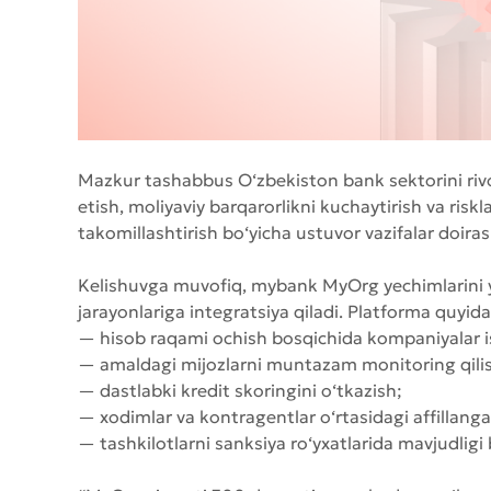
Mazkur tashabbus O‘zbekiston bank sektorini rivojl
etish, moliyaviy barqarorlikni kuchaytirish va risk
takomillashtirish bo‘yicha ustuvor vazifalar doir
Kelishuvga muvofiq, mybank MyOrg yechimlarini y
jarayonlariga integratsiya qiladi. Platforma quyida
— hisob raqami ochish bosqichida kompaniyalar is
— amaldagi mijozlarni muntazam monitoring qili
— dastlabki kredit skoringini o‘tkazish;
— xodimlar va kontragentlar o‘rtasidagi affillanga
— tashkilotlarni sanksiya ro‘yxatlarida mavjudligi 