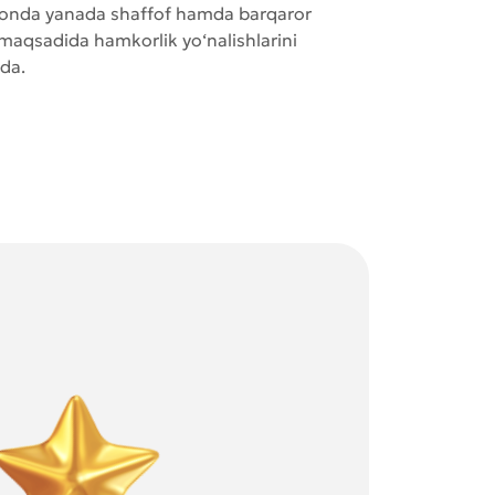
istonda yanada shaffof hamda barqaror
 maqsadida hamkorlik yo‘nalishlarini
da.