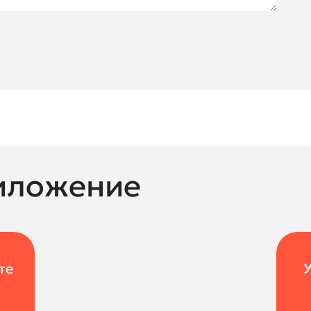
иложение
те
У