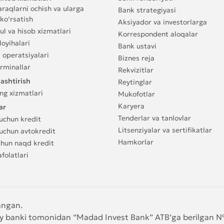
raqlarni ochish va ularga
Bank strategiyasi
ko‘rsatish
Aksiyador va investorlarga
l va hisob xizmatlari
Korrespondent aloqalar
oyihalari
Bank ustavi
 operatsiyalari
Biznes reja
rminallar
Rekvizitlar
ashtirish
Reytinglar
ng xizmatlari
Mukofotlar
Karyera
ar
Tenderlar va tanlovlar
uchun kredit
Litsenziyalar va sertifikatlar
uchun avtokredit
Hamkorlar
chun naqd kredit
folatlari
angan.
iy banki tomonidan “Madad Invest Bank” ATB’ga berilgan 