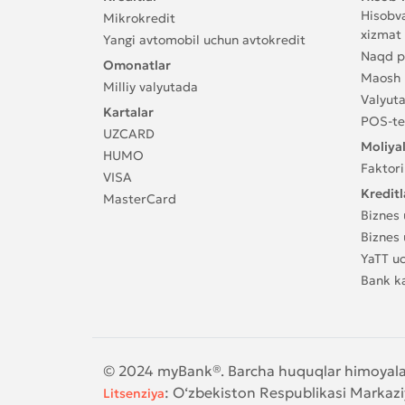
Hisobva
Mikrokredit
xizmat 
Yangi avtomobil uchun avtokredit
Naqd pu
Omonatlar
Maosh l
Milliy valyutada
Valyuta
Kartalar
POS-te
UZCARD
Moliyal
HUMO
Faktori
VISA
Kreditl
MasterCard
Biznes 
Biznes 
YaTT u
Bank ka
© 2024 myBank®. Barcha huquqlar himoyal
:
O‘zbekiston Respublikasi Markaz
Litsenziya