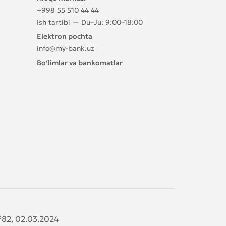
+998 55 510 44 44
Ish tartibi — Du–Ju: 9:00–18:00
Elektron pochta
info@my-bank.uz
Bo‘limlar va bankomatlar
№82, 02.03.2024