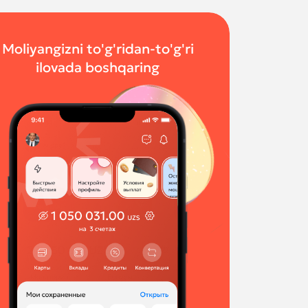
Moliyangizni to'g'ridan-to'g'ri
ilovada boshqaring