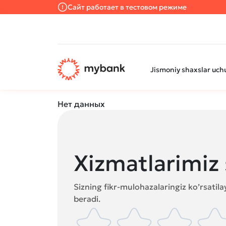
Сайт работает в тестовом режиме
Jismoniy shaxslar uch
Нет данных
Xizmatlarimiz 
Sizning fikr-mulohazalaringiz ko’rsatil
beradi.