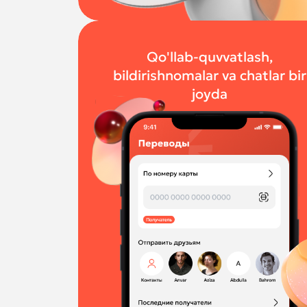
Qo'llab-quvvatlash,
bildirishnomalar va chatlar bir
joyda