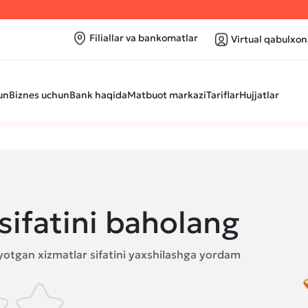
Filiallar va bankomatlar
Virtual qabulxon
un
Biznes uchun
Bank haqida
Matbuot markazi
Tariflar
Hujjatlar
sifatini baholang
ayotgan xizmatlar sifatini yaxshilashga yordam