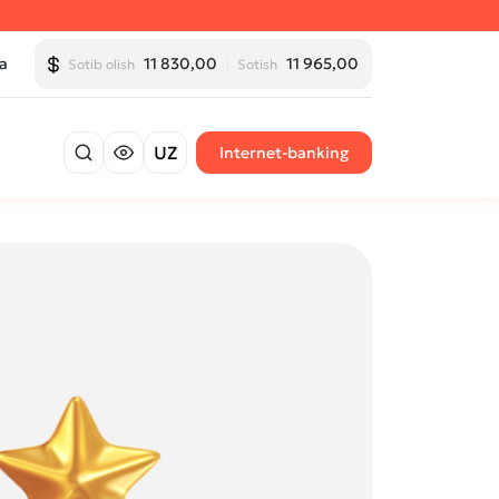
a
11 830,00
11 965,00
Sotib olish
Sotish
UZ
Internet-banking