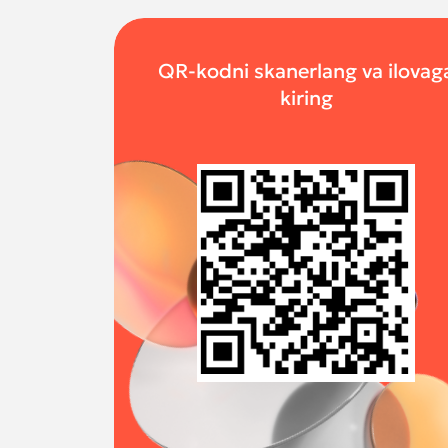
QR-kodni skanerlang va ilovag
kiring