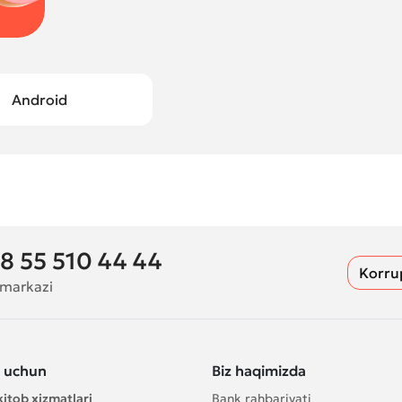
Android
8 55 510 44 44
Korru
 markazi
s uchun
Biz haqimizda
itob xizmatlari
Bank rahbariyati