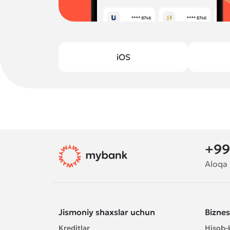
iOS
+99
Aloqa
Jismoniy shaxslar uchun
Bizne
Kreditlar
Hisob-k