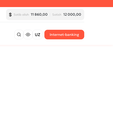
11 860,00
12 000,00
Sotib olish
Sotish
UZ
Internet-banking