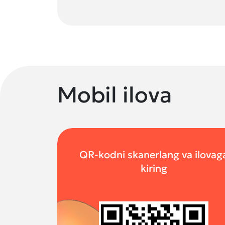
Mobil ilova
QR-kodni skanerlang va ilovag
kiring