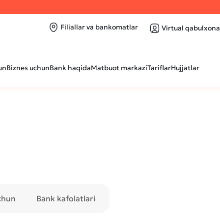
Filiallar va bankomatlar
Virtual qabulxona
un
Biznes uchun
Bank haqida
Matbuot markazi
Tariflar
Hujjatlar
chun
Bank kafolatlari