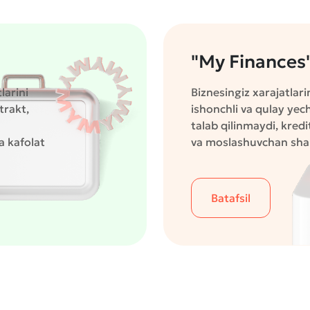
"My Finances"
larini
Biznesingiz xarajatlar
trakt,
ishonchli va qulay ye
talab qilinmaydi, kredi
a kafolat
va moslashuvchan shart
Batafsil