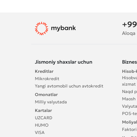
+99
Aloqa
Jismoniy shaxslar uchun
Bizne
Kreditlar
Hisob-k
Hisobva
Mikrokredit
xizmat 
Yangi avtomobil uchun avtokredit
Naqd pu
Omonatlar
Maosh l
Milliy valyutada
Valyuta
Kartalar
POS-te
UZCARD
Moliyal
HUMO
Faktori
VISA