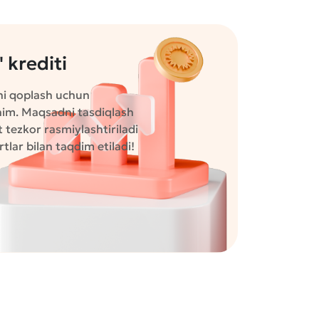
 krediti
ini qoplash uchun
chim. Maqsadni tasdiqlash
t tezkor rasmiylashtiriladi
lar bilan taqdim etiladi!