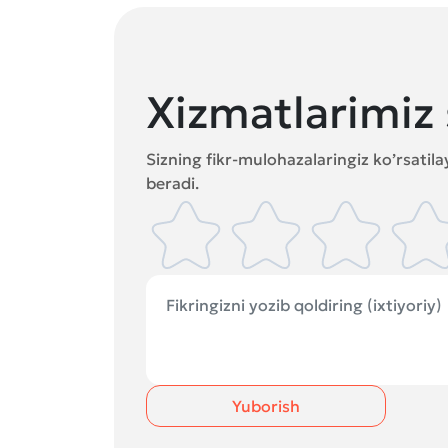
Xizmatlarimiz 
Sizning fikr-mulohazalaringiz ko’rsatil
beradi.
Yuborish