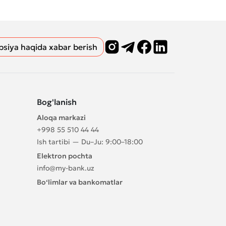
psiya haqida xabar berish
Bog'lanish
Aloqa markazi
+998 55 510 44 44
Ish tartibi — Du–Ju: 9:00–18:00
Elektron pochta
info@my-bank.uz
Bo‘limlar va bankomatlar