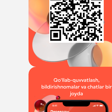
Qo'llab-quvvatlash,
bildirishnomalar va chatlar bir
joyda