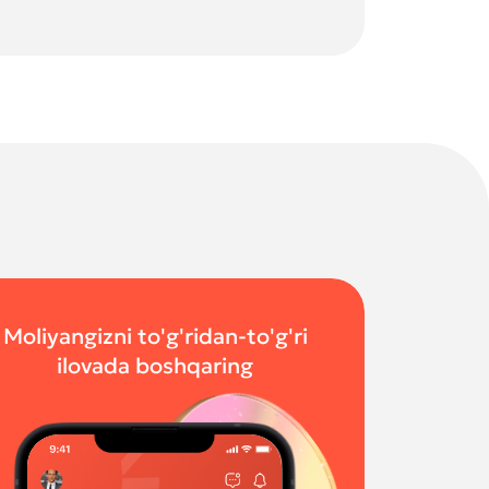
Moliyangizni to'g'ridan-to'g'ri
ilovada boshqaring