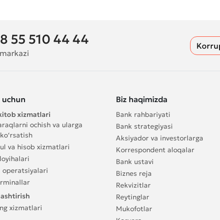
8 55 510 44 44
Korru
 markazi
s uchun
Biz haqimizda
itob xizmatlari
Bank rahbariyati
raqlarni ochish va ularga
Bank strategiyasi
ko‘rsatish
Aksiyador va investorlarga
l va hisob xizmatlari
Korrespondent aloqalar
oyihalari
Bank ustavi
 operatsiyalari
Biznes reja
rminallar
Rekvizitlar
ashtirish
Reytinglar
ng xizmatlari
Mukofotlar