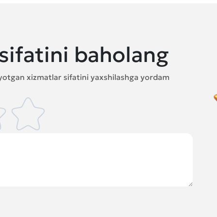
sifatini baholang
ayotgan xizmatlar sifatini yaxshilashga yordam