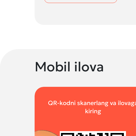
Mobil ilova
QR-kodni skanerlang va ilovag
kiring