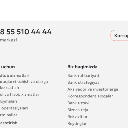
8 55 510 44 44
Korru
 markazi
s uchun
Biz haqimizda
itob xizmatlari
Bank rahbariyati
raqlarni ochish va ularga
Bank strategiyasi
ko‘rsatish
Aksiyador va investorlarga
l va hisob xizmatlari
Korrespondent aloqalar
oyihalari
Bank ustavi
 operatsiyalari
Biznes reja
rminallar
Rekvizitlar
ashtirish
Reytinglar