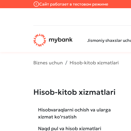
Сайт работает в тестовом режиме
Jismoniy shaxslar uch
Biznes uchun
Hisob-kitob xizmatlari
Hisob-kitob xizmatlari
Hisobvaraqlarni ochish va ularga
xizmat ko’rsatish
Naqd pul va hisob xizmatlari