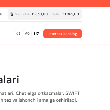
a
11 830,00
11 965,00
Sotib olish
Sotish
UZ
Internet-banking
lari
matlari. Chet elga o‘tkazmalar, SWIFT
sh tez va ishonchli amalga oshiriladi.