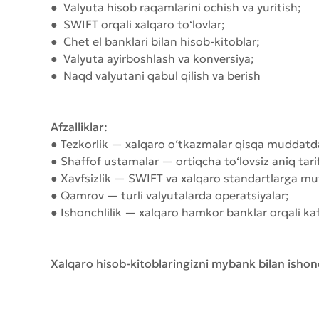
● Valyuta hisob raqamlarini ochish va yuritish;
● SWIFT orqali xalqaro to‘lovlar;
● Chet el banklari bilan hisob-kitoblar;
● Valyuta ayirboshlash va konversiya;
● Naqd valyutani qabul qilish va berish
Afzalliklar:
● Tezkorlik — xalqaro o‘tkazmalar qisqa muddatda
● Shaffof ustamalar — ortiqcha to‘lovsiz aniq tarif
● Xavfsizlik — SWIFT va xalqaro standartlarga mu
● Qamrov — turli valyutalarda operatsiyalar;
● Ishonchlilik — xalqaro hamkor banklar orqali k
Xalqaro hisob-kitoblaringizni mybank bilan ishon