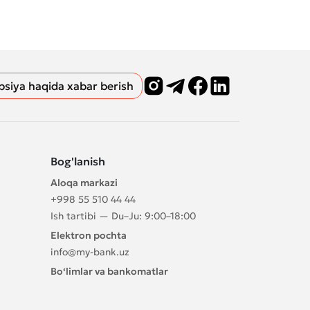
psiya haqida xabar berish
Bog'lanish
Aloqa markazi
+998 55 510 44 44
Ish tartibi — Du–Ju: 9:00–18:00
Elektron pochta
info@my-bank.uz
Bo‘limlar va bankomatlar