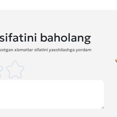
sifatini baholang
ayotgan xizmatlar sifatini yaxshilashga yordam