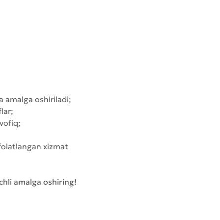
 amalga oshiriladi;
lar;
vofiq;
afolatlangan xizmat
chli amalga oshiring!