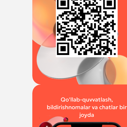
Qo'llab-quvvatlash,
bildirishnomalar va chatlar bir
joyda