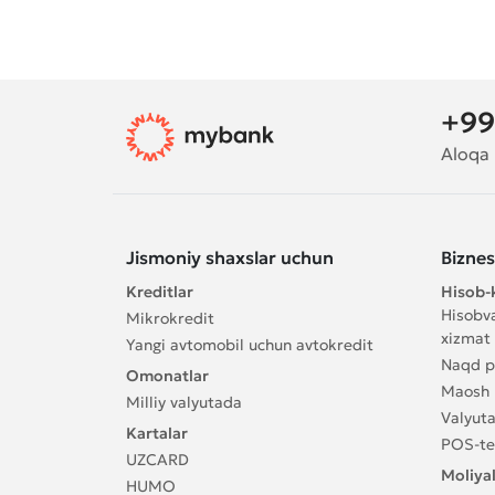
+99
Aloqa
Jismoniy shaxslar uchun
Bizne
Kreditlar
Hisob-k
Hisobva
Mikrokredit
xizmat 
Yangi avtomobil uchun avtokredit
Naqd pu
Omonatlar
Maosh l
Milliy valyutada
Valyuta
Kartalar
POS-te
UZCARD
Moliyal
HUMO