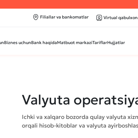
Filiallar va bankomatlar
Virtual qabulxon
un
Biznes uchun
Bank haqida
Matbuot markazi
Tariflar
Hujjatlar
Valyuta operatsiya
Ichki va xalqaro bozorda qulay valyuta xiz
orqali hisob-kitoblar va valyuta ayirboshla