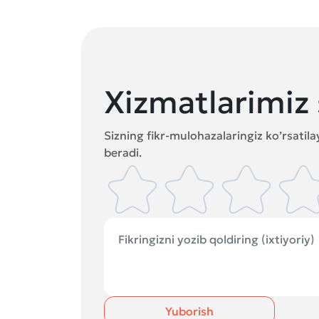
Xizmatlarimiz 
Sizning fikr-mulohazalaringiz ko’rsatil
beradi.
Yuborish