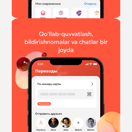
Qo'llab-quvvatlash,
bildirishnomalar va chatlar bir
joyda