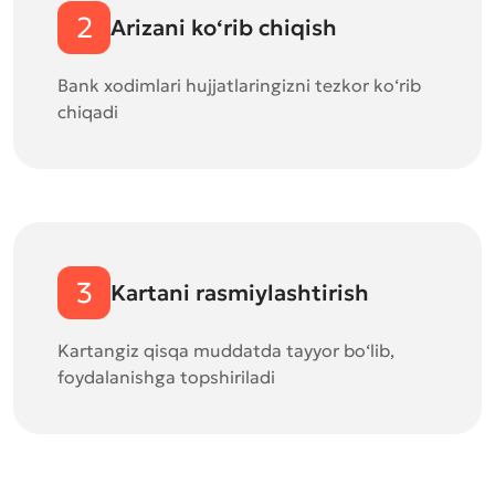
2
Arizani ko‘rib chiqish
Bank xodimlari hujjatlaringizni tezkor ko‘rib
chiqadi
3
Kartani rasmiylashtirish
Kartangiz qisqa muddatda tayyor bo‘lib,
foydalanishga topshiriladi