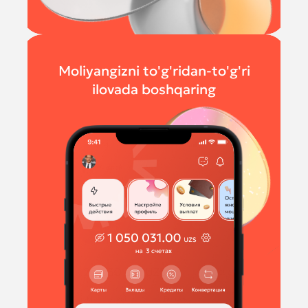
Moliyangizni to'g'ridan-to'g'ri
ilovada boshqaring