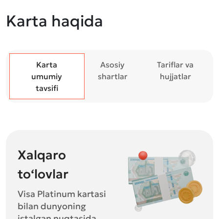
Karta haqida
Karta
Asosiy
Tariflar va
umumiy
shartlar
hujjatlar
tavsifi
Xalqaro
to‘lovlar
Visa Platinum kartasi
bilan dunyoning
istalgan nuqtasida