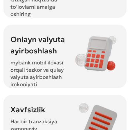
to‘lovlarni amalga
oshiring
Onlayn valyuta
ayirboshlash
mybank mobil ilovasi
orqali tezkor va qulay
valyuta ayirboshlash
imkoniyati
Xavfsizlik
Har bir tranzaksiya
zamonaviy