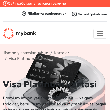
Сайт работает в тестовом режиме
Filiallar va bankomatlar
Virtual qabulxona
Jismoniy shaxslar uchun
Kartalar
Visa Platinum kartasi
Visa Platinum kartasi
Premium imkoniyatlar eshigini oching — xalqaro
to‘lovlar, bepul rasmiylashtirish va mybank ilovasi orqali
onlayn valyuta ayirboshlash siz uchun qulay tarzda