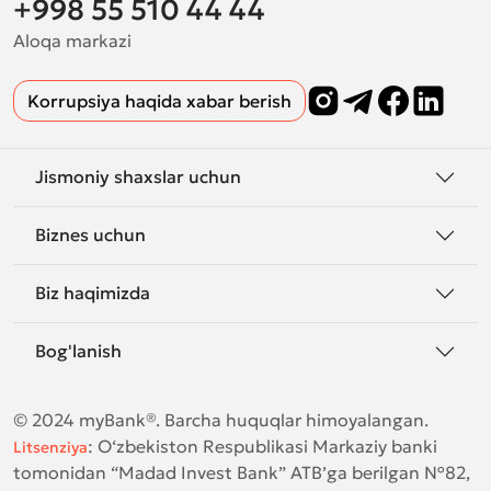
+998 55 510 44 44
Aloqa markazi
Korrupsiya haqida xabar berish
Jismoniy shaxslar uchun
Biznes uchun
Biz haqimizda
Bog'lanish
© 2024 myBank®. Barcha huquqlar himoyalangan.
:
O‘zbekiston Respublikasi Markaziy banki
Litsenziya
tomonidan “Madad Invest Bank” ATB’ga berilgan №82,