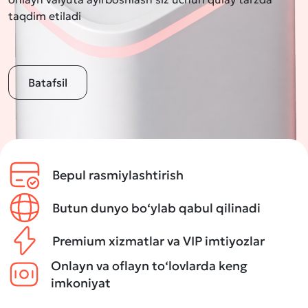
taqdim etiladi
Batafsil
Bepul rasmiylashtirish
Butun dunyo bo‘ylab qabul qilinadi
Premium xizmatlar va VIP imtiyozlar
Onlayn va oflayn to‘lovlarda keng
imkoniyat