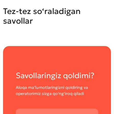
Tez-tez so‘raladigan
savollar
Savollaringiz qoldimi?
Aloqa ma’lumotlaringizni qoldiring va
operatorimiz sizga qo‘ng‘iroq qiladi