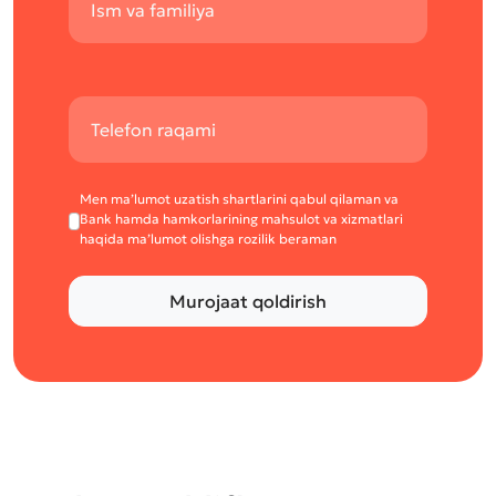
Men ma’lumot uzatish shartlarini qabul qilaman va
Bank hamda hamkorlarining mahsulot va xizmatlari
haqida ma’lumot olishga rozilik beraman
Murojaat qoldirish