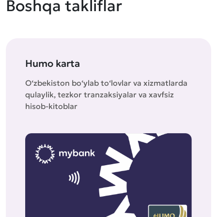
Boshqa takliflar
Humo karta
O‘zbekiston bo‘ylab to‘lovlar va xizmatlarda
qulaylik, tezkor tranzaksiyalar va xavfsiz
hisob-kitoblar