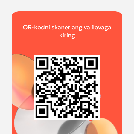
QR-kodni skanerlang va ilovaga
kiring