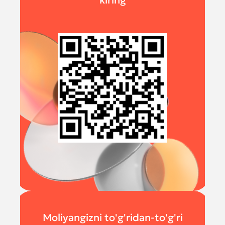
kiring
Moliyangizni to'g'ridan-to'g'ri