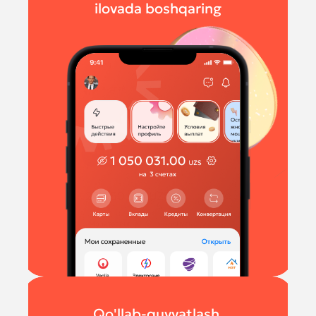
ilovada boshqaring
Qo'llab-quvvatlash,