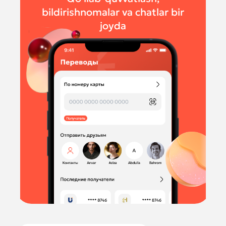
bildirishnomalar va chatlar bir
joyda