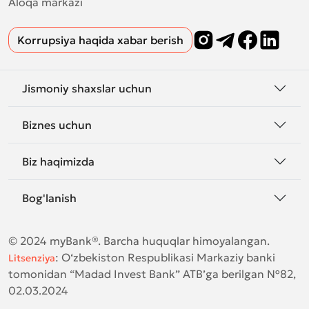
Aloqa markazi
Korrupsiya haqida xabar berish
Jismoniy shaxslar uchun
Biznes uchun
Biz haqimizda
Bog'lanish
© 2024 myBank®. Barcha huquqlar himoyalangan.
:
O‘zbekiston Respublikasi Markaziy banki
Litsenziya
tomonidan “Madad Invest Bank” ATB’ga berilgan №82,
02.03.2024