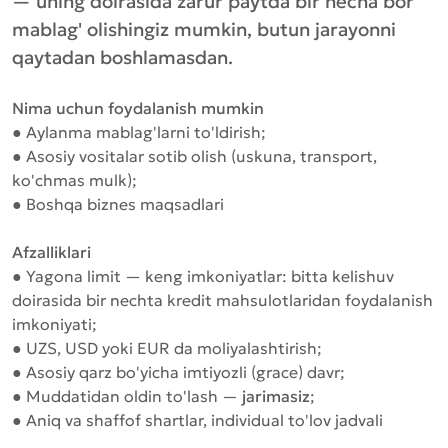
— uning doirasida zarur paytda bir necha bor
mablag' olishingiz mumkin, butun jarayonni
qaytadan boshlamasdan.
Nima uchun foydalanish mumkin
● Aylanma mablag'larni to'ldirish;
● Asosiy vositalar sotib olish (uskuna, transport,
ko'chmas mulk);
● Boshqa biznes maqsadlari
Afzalliklari
● Yagona limit — keng imkoniyatlar: bitta kelishuv
doirasida bir nechta kredit mahsulotlaridan foydalanish
imkoniyati;
● UZS, USD yoki EUR da moliyalashtirish;
● Asosiy qarz bo'yicha imtiyozli (grace) davr;
● Muddatidan oldin to'lash —
jarimasiz
;
● Aniq va shaffof shartlar, individual to'lov jadvali