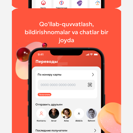
Qo'llab-quvvatlash,
bildirishnomalar va chatlar bir
joyda