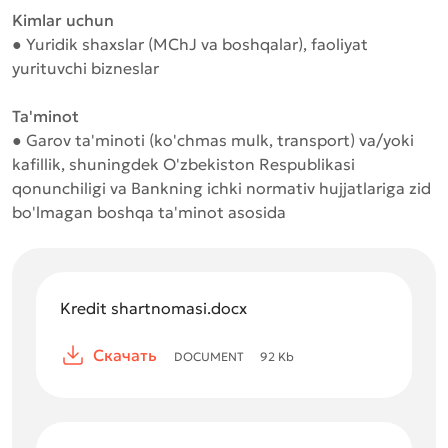
Kimlar uchun
● Yuridik shaxslar (MChJ va boshqalar), faoliyat
yurituvchi bizneslar
Ta'minot
● Garov ta'minoti (ko'chmas mulk, transport) va/yoki
kafillik, shuningdek O'zbekiston Respublikasi
qonunchiligi va Bankning ichki normativ hujjatlariga zid
bo'lmagan boshqa ta'minot asosida
Kredit shartnomasi.docx
Скачать
DOCUMENT
92
Kb