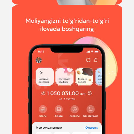
Moliyangizni to'g'ridan-to'g'ri
ilovada boshqaring