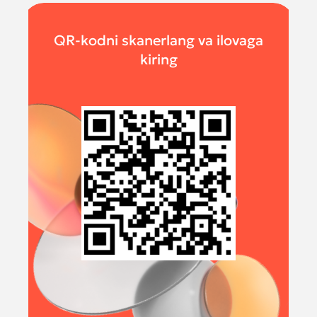
QR-kodni skanerlang va ilovaga
kiring