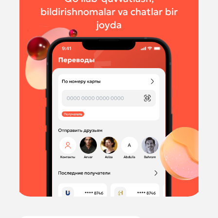
bildirishnomalar va chatlar bir
joyda