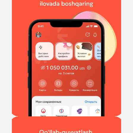
ilovada boshqaring
Qo'llab-quvvatlash,