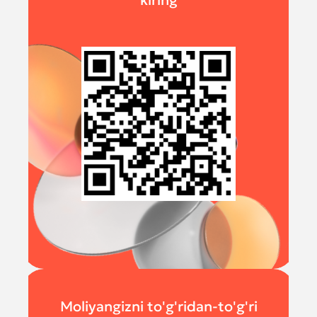
kiring
Moliyangizni to'g'ridan-to'g'ri