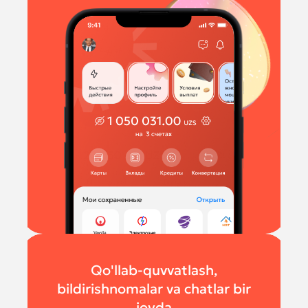
Qo'llab-quvvatlash,
bildirishnomalar va chatlar bir
joyda