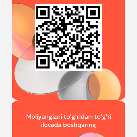
Moliyangizni to'g'ridan-to'g'ri
ilovada boshqaring