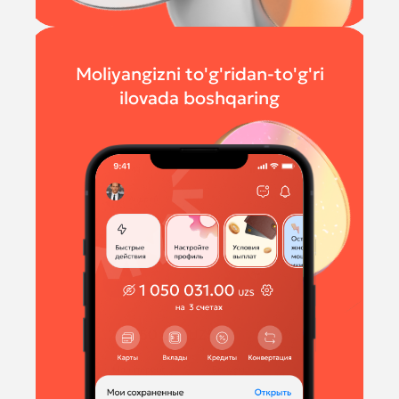
Moliyangizni to'g'ridan-to'g'ri
ilovada boshqaring