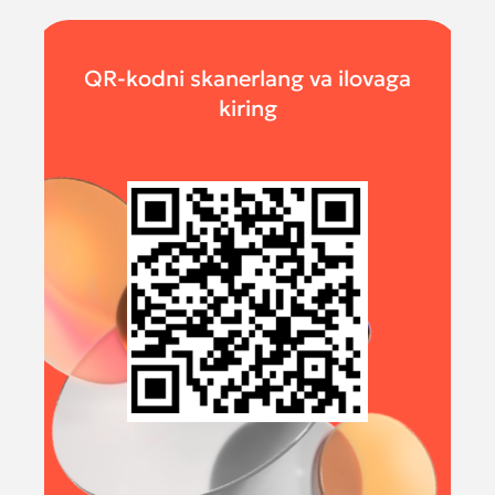
QR-kodni skanerlang va ilovaga
kiring