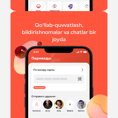
Qo'llab-quvvatlash,
bildirishnomalar va chatlar bir
joyda