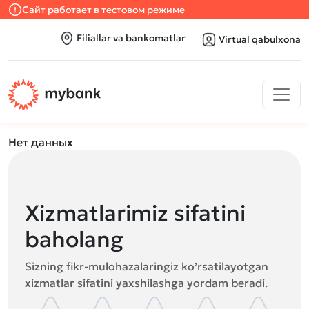
Сайт работает в тестовом режиме
Filiallar va bankomatlar
Virtual qabulxona
Нет данных
Xizmatlarimiz sifatini
baholang
Sizning fikr-mulohazalaringiz ko’rsatilayotgan
xizmatlar sifatini yaxshilashga yordam beradi.