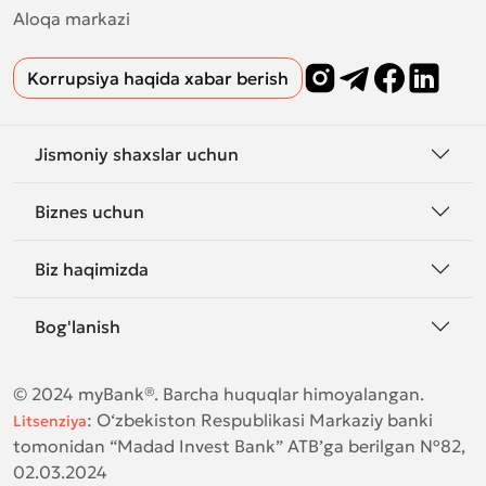
Aloqa markazi
Korrupsiya haqida xabar berish
Jismoniy shaxslar uchun
Biznes uchun
Biz haqimizda
Bog'lanish
© 2024 myBank®. Barcha huquqlar himoyalangan.
:
O‘zbekiston Respublikasi Markaziy banki
Litsenziya
tomonidan “Madad Invest Bank” ATB’ga berilgan №82,
02.03.2024