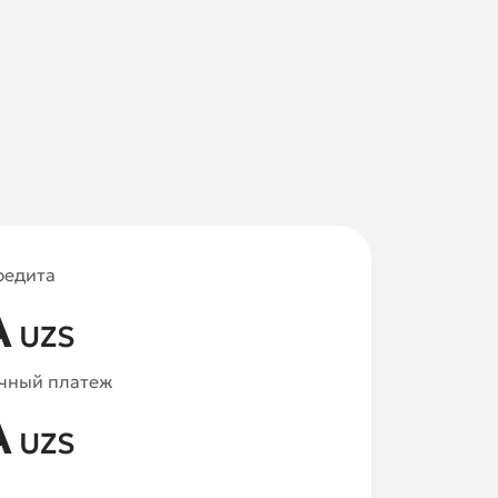
редита
A
UZS
чный платеж
A
UZS