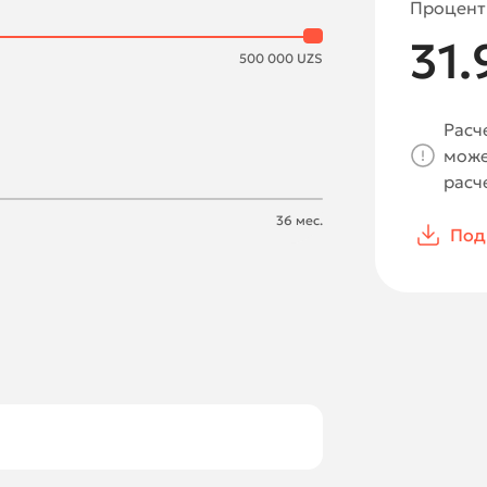
Процент
31.
500 000
UZS
Расч
може
расч
36
мес.
Под