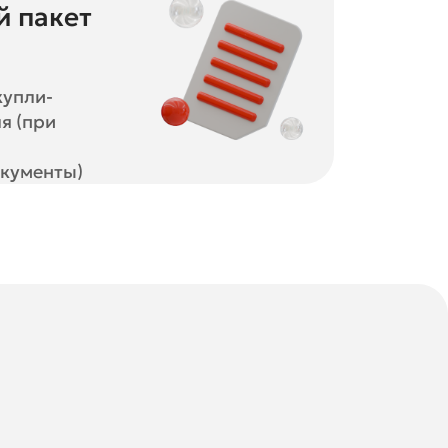
 пакет
купли-
я (при
кументы)