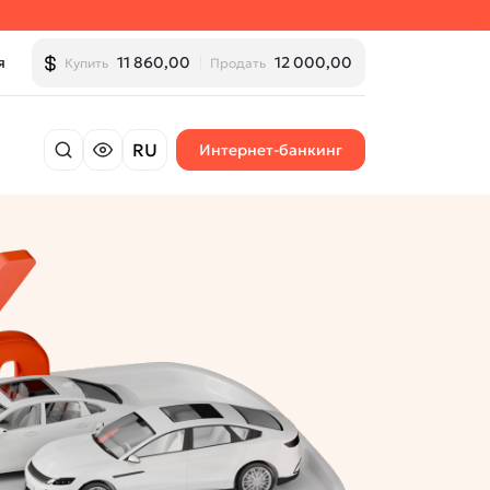
я
11 860,00
12 000,00
Купить
Продать
RU
Интернет-банкинг