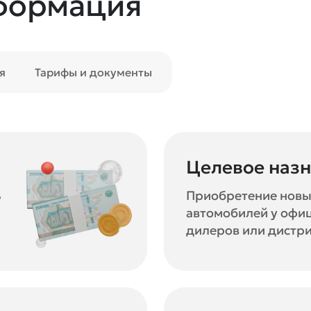
формация
я
Тарифы и документы
Целевое наз
%
Приобретение новы
автомобилей у офи
дилеров или дистр