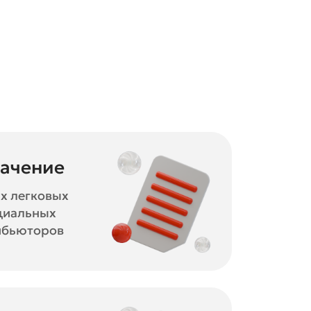
начение
х легковых
циальных
ибьюторов